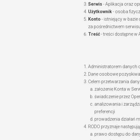
Serwis
- Aplikacja oraz o
Użytkownik
- osoba fizycz
Konto
- istniejący w bazie
za pośrednictwem serwis
Treść
- treści dostępne w 
Administratorem danych o
Dane osobowe pozyskiwane
Celem przetwarzania dany
założenie Konta w Serw
świadczenie przez Ope
analizowania i zarządz
preferencji
prowadzenia działań 
RODO przyznaje następują
prawo dostępu do da