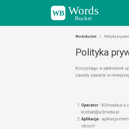
Words
Bucket
WordsBucket
Polityka prywat
Polityka pry
Korzystając w jakikolwiek 
zasady zawarte w niniejszej
Operator
- W3media.pl s.c
kontakt@w3media.pl
Aplikacja
- aplikacja int
obcych