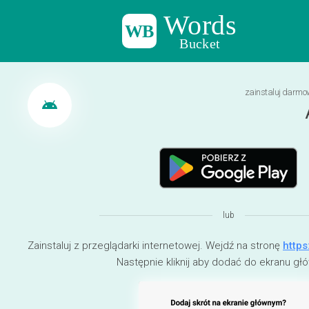
Words
Bucket
zainstaluj darmow
android
lub
Zainstaluj z przeglądarki internetowej. Wejdź na stronę
https
Następnie kliknij aby dodać do ekranu g