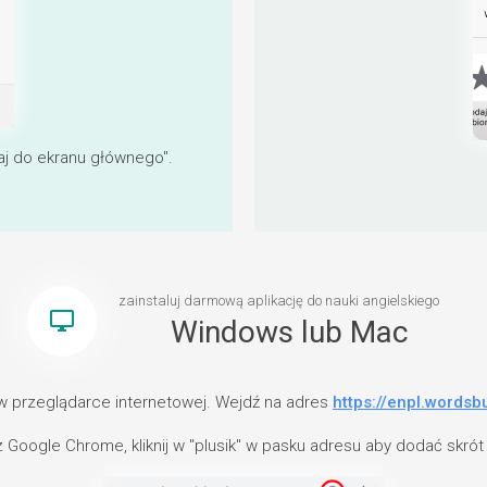
aj do ekranu głównego".
zainstaluj darmową aplikację do nauki angielskiego
desktop_windows
Windows lub Mac
 w przeglądarce internetowej. Wejdź na adres
https://enpl.words
z Google Chrome, kliknij w "plusik" w pasku adresu aby dodać skrót a