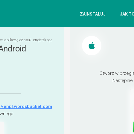
ZAINSTALUJ
JAK TO
ą aplikację do nauki angielskiego
Android
Otwórz w przegl
Następnie
://enpl.wordsbucket.com
łównego