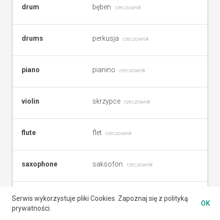
drum
bęben
rzeczownik
drums
perkusja
rzeczownik
piano
pianino
rzeczownik
violin
skrzypce
rzeczownik
flute
flet
rzeczownik
saxophone
saksofon
rzeczownik
trumpet
trąbka
rzeczownik
Serwis wykorzystuje pliki Cookies. Zapoznaj się z polityką
OK
prywatności.