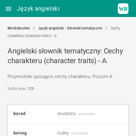
Język angielski

WordsBucket
Język angielski - Słowniki tematyczne
Cechy
charakteru (character traits) - A
Angielski słownik tematyczny: Cechy
charakteru (character traits) - A
Przymiotniki opisujące cechy charakteru. Poziom A.
liczba słów:
123
bored
znudzony
przymiotnik
boring
nudny
przymiotnik