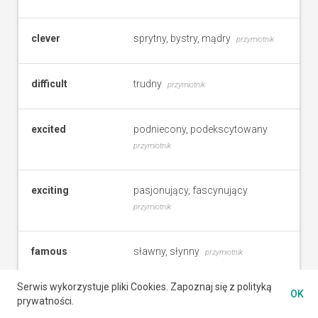
clever
sprytny, bystry, mądry
przymiotnik
difficult
trudny
przymiotnik
excited
podniecony, podekscytowany
przymiotnik
exciting
pasjonujący, fascynujący
przymiotnik
famous
sławny, słynny
przymiotnik
Serwis wykorzystuje pliki Cookies. Zapoznaj się z polityką
OK
funny
śmieszny, zabawny
przymiotnik
prywatności.